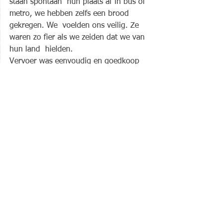
staan spontaan  hun plaats af in bus of 
metro, we hebben zelfs een brood 
gekregen. We  voelden ons veilig. Ze 
waren zo fier als we zeiden dat we van 
hun land  hielden.  
Vervoer was eenvoudig en goedkoop 
zoals  het eten, 2-3$ voor een eetmaal. 
Bier was er soms in restaurants, of je  
moest naar een winkeltje apart. 
Godsdienst waarschijnlijk.
Moeilijk  te zeggen wat ze over Rusland 
denken. Het is gevoelig. Ze hebben 
nog  diepe banden. En wat krijgen ze 
van informatie ? We zagen maar 
oezbeekse  televisie.
Info voor onze vrienden - apothekers: 
hier vind je ze per wijken...maar ze 
hebben niet alles :)