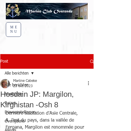
ME
NU
Post
Alle berichten
Martine Cabeke
Alle berichten
23 okt 2023
Hosdain JP: Margilon,
Maaltijden
Kirghistan -Osh 8
Reizen
Diavoorstellingen
Dernière salutation d'Asie Centrale,
A  l'est du pays, dans la vallée de 
Overlijdens
Fergana, Margilon est renommée pour 
Allerlei