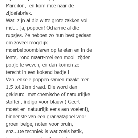
Margilon,  en kom mee naar de 
zijdefabriek. 
Wat  zijn al die witte grote zakken vol 
met... ja, poppen! Ocharme al die  
rupsjes. Ze hebben zo hun best gedaan 
om zoveel mogelijk  
moerbeiboomblaren op te eten en in de 
lente, rond maart-mei een mooi  zijden 
popje te weven, en dan komen ze 
terecht in een kokend badje ! 
Van  enkele poppen samen maakt men 
1,5 tot 2km draad. Die word dan 
gekleurd  met chemische of natuurlijke 
stoffen, indigo voor blauw ( Geert 
moest er  natuurlijk eens aan voelen!),  
binnenste van een granaatappel voor  
groen-beige, noten voor bruin, 
enz...De techniek is wat zoals batik,  