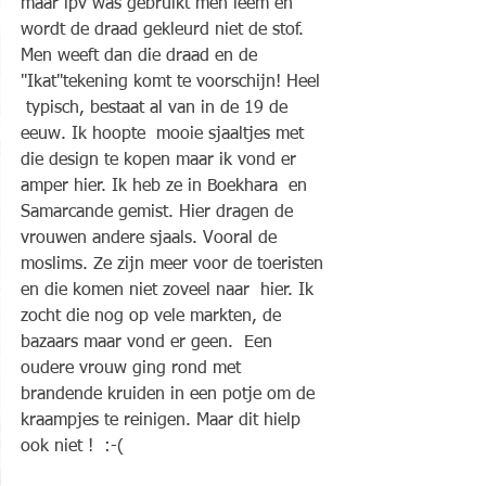
maar ipv was gebruikt men leem en 
wordt de draad gekleurd niet de stof.  
Men weeft dan die draad en de 
"Ikat"tekening komt te voorschijn! Heel 
 typisch, bestaat al van in de 19 de 
eeuw. Ik hoopte  mooie sjaaltjes met  
die design te kopen maar ik vond er 
amper hier. Ik heb ze in Boekhara  en 
Samarcande gemist. Hier dragen de 
vrouwen andere sjaals. Vooral de  
moslims. Ze zijn meer voor de toeristen 
en die komen niet zoveel naar  hier. Ik 
zocht die nog op vele markten, de 
bazaars maar vond er geen.  Een 
oudere vrouw ging rond met 
brandende kruiden in een potje om de  
kraampjes te reinigen. Maar dit hielp 
ook niet !  :-(