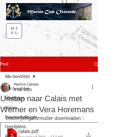
ME
NU
Post
Alle berichten
Martine Cabeke
Alle berichten
3 feb 2025
Uitstap naar Calais met
Maaltijden
Werner en Vera Horemans
Reizen
Diavoorstellingen
Inschrijvingsformulier downloaden : 
Overlijdens
calais
.pdf
Allerlei