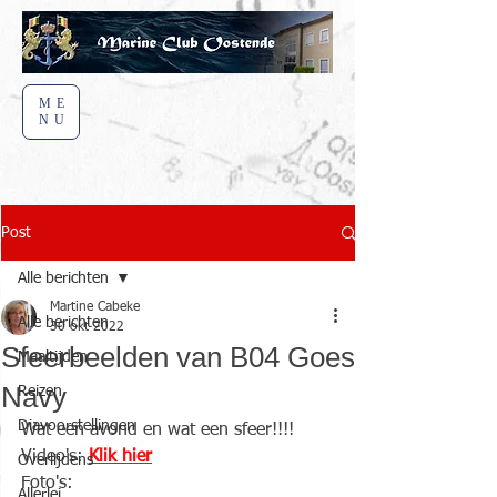
ME
NU
Post
Alle berichten
Martine Cabeke
Alle berichten
30 okt 2022
Sfeerbeelden van B04 Goes
Maaltijden
Navy
Reizen
Diavoorstellingen
Wat een avond en wat een sfeer!!!!
Video's: 
Klik hier
Overlijdens
Foto's:
Allerlei