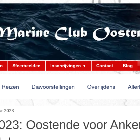
en
Sfeerbeelden
Inschrijvingen ▼
Contact
Blog
Reizen
Diavoorstellingen
Overlijdens
Aller
pr 2023
023: Oostende voor Anker