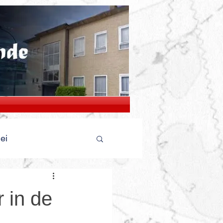
lei
 in de