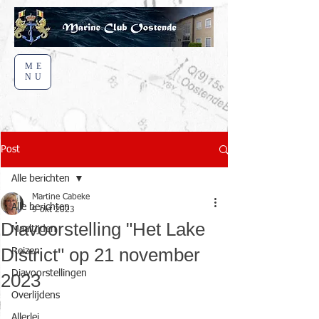
ME
NU
Post
Alle berichten
Martine Cabeke
Alle berichten
9 okt 2023
Diavoorstelling "Het Lake
Maaltijden
District" op 21 november
Reizen
Diavoorstellingen
2023
Overlijdens
Allerlei